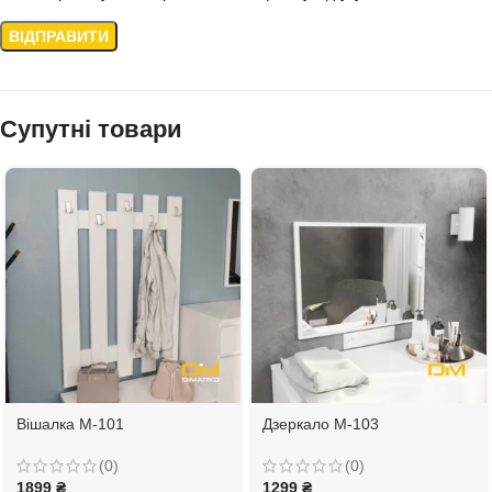
Супутні товари
Вішалка М-101
Дзеркало М-103
(0)
(0)
1899
₴
1299
₴