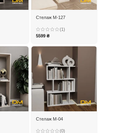
Стелаж М-127
(1)
5599
₴
Стелаж М-04
(0)