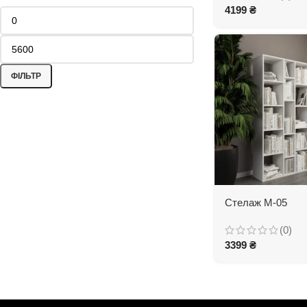
4199
₴
ФІЛЬТР
Стелаж М-05
(0)
3399
₴