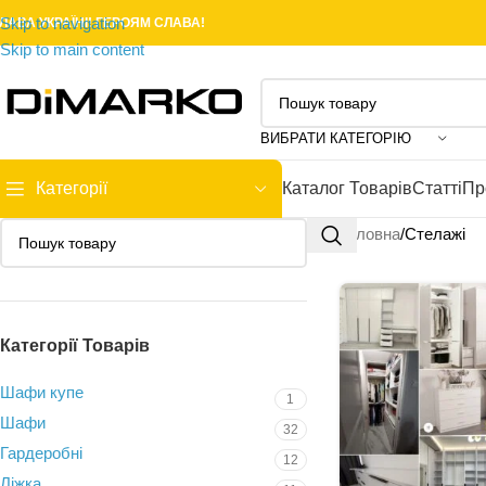
Skip to navigation
ЛАВА УКРАЇНІ! ГЕРОЯМ СЛАВА!
Skip to main content
ВИБРАТИ КАТЕГОРІЮ
Категорії
Каталог Товарів
Статті
Пр
Головна
Стелажі
Категорії Товарів
Шафи купе
1
Шафи
32
Гардеробні
12
Ліжка