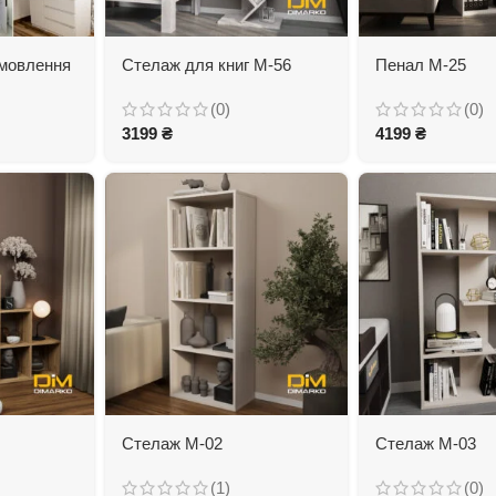
амовлення
Стелаж для книг М-56
Пенал М-25
(0)
(0)
3199
₴
4199
₴
Стелаж М-02
Стелаж М-03
(1)
(0)