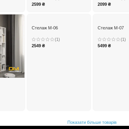
2599
₴
2099
₴
Стелаж М-06
Стелаж М-07
(1)
(1)
2549
₴
5499
₴
Показати більше товарів