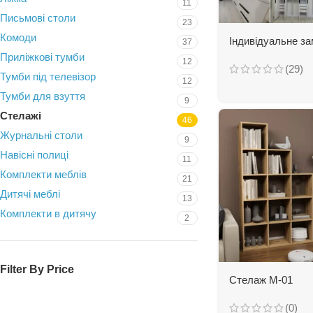
11
Письмові столи
23
Комоди
Індивідуальне з
37
Приліжкові тумби
12
(29)
Тумби під телевізор
12
Тумби для взуття
9
Стелажі
46
Журнальні столи
9
Навісні полиці
11
Комплекти меблів
21
Дитячі меблі
13
Комплекти в дитячу
2
Filter By Price
Стелаж М-01
(0)