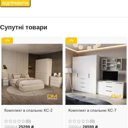
Супутні товари
-5%
-5%
Комплект в спальню КС-2
Комплект в спальню КС-7
(0)
(0)
25299
₴
28599
₴
26599
₴
29999
₴