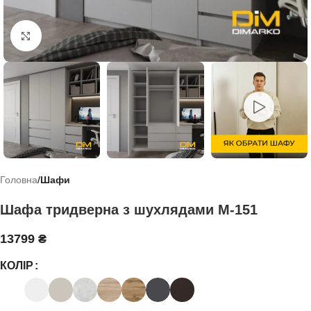
Click to enlarge
Головна
Шафи
Шафа тридверна з шухлядами М-151
13799
₴
КОЛІР