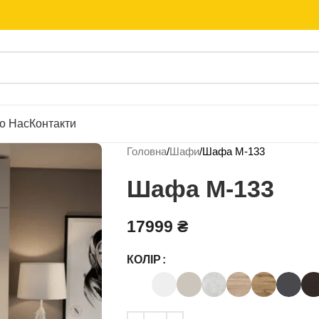
о Нас
Контакти
Головна
Шафи
Шафа М-133
Шафа М-133
17999
₴
КОЛІР