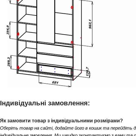
Індивідуальні замовлення:
Як замовити товар з індивідуальними розмірами?
Оберіть товар на сайті, додайте його в кошик та перейдіть 
індивідуальне змовлення. Ми швидко зконтактуємо з вами та 