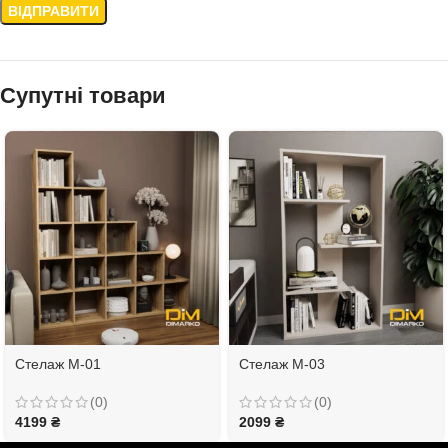
Супутні товари
Стелаж М-01
Стелаж М-03
(0)
(0)
4199
₴
2099
₴