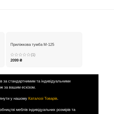
Приліжкова тумба М-125
Приліжкова ту
(1)
(0)
2099
₴
2499
₴
ів за стандартнимим та індивідуальними
ож за вашим ескізом.
лянути у нашому
Каталозі Товарів
.
бництві меблів індивідуальних розмірів та