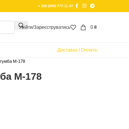
+ 380 (099) 777-11-47
Увійти/Зареєструватись
0
₴
Доставка І Оплата
 тумба М-178
ба М-178