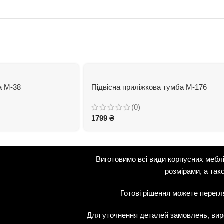
а М-38
Підвісна приліжкова тумба М-176
(0)
1799
₴
Виготовимо всі види корпусних мебл
розмірами, а так
Готові рішення можете перег
Для уточнення деталей замовлень, виро