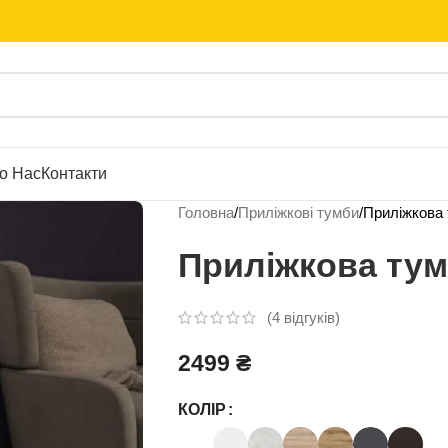
о Нас
Контакти
Головна
Приліжкові тумби
Приліжкова
Приліжкова тум
(
4
відгуків)
2499
₴
КОЛІР