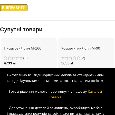
Супутні товари
Письмовий стіл М-166
Косметичний стіл М-90
(5)
(2)
4799
₴
3099
₴
Виготовимо всі види корпусних меблів за стандартнимим
та індивідуальними розмірами, а також за вашим ескізом.
Готові рішення можете переглянути у нашому
Каталозі
Товарів
.
Для уточнення деталей замовлень, виробництві меблів
індивідуальних розмірів та всіх інших питань пишіть нам у