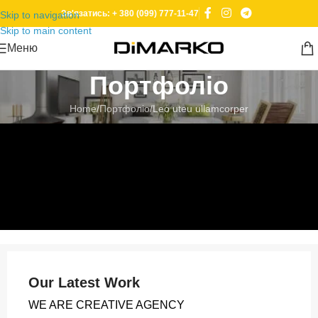
Зв'язатись: + 380 (099) 777-11-47
Skip to navigation
Skip to main content
Меню
Портфоліо
Home
Портфоліо
Leo uteu ullamcorper
Our Latest Work
WE ARE CREATIVE AGENCY